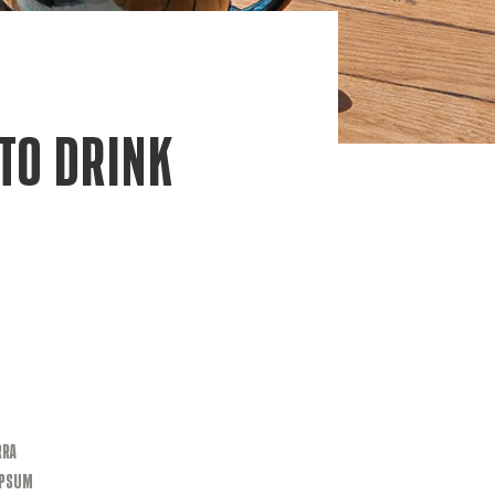
 TO DRINK
rra
ipsum