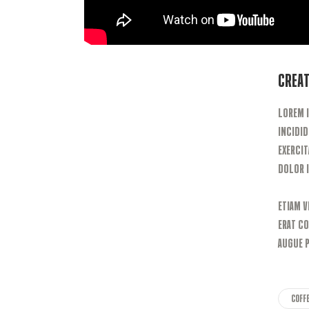
Creat
Lorem 
incidid
exercit
dolor i
Etiam v
erat c
augue p
Coff