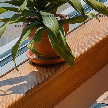
HOME
ROASTERY
COFFEE ORIGINS
SHOP
SERVICES
BREWING GUID
CONTACT US