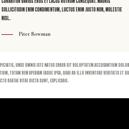
Curabitur varius eros et lacus rutrum consequat. Mauris
sollicitudin enim condimentum, luctus enim justo non, molestie
nisl.
Piter Bowman
spiciatis, unde omnis iste natus error sit voluptatem accusantium dol
ium, totam rem aperiam eaque ipsa, quae ab illo inventore veritatis et qu
cto beatae vitae dicta sunt, explicabo.