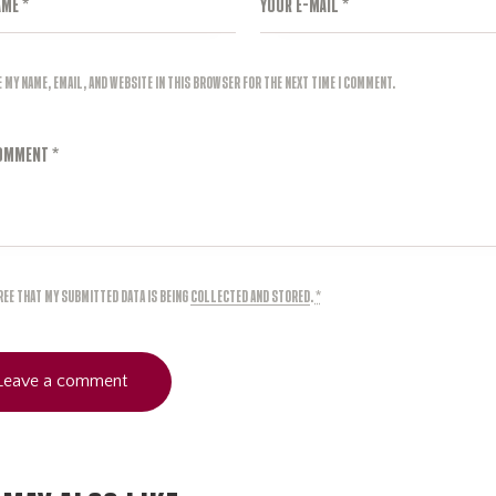
e my name, email, and website in this browser for the next time I comment.
gree that my submitted data is being
collected and stored
.
*