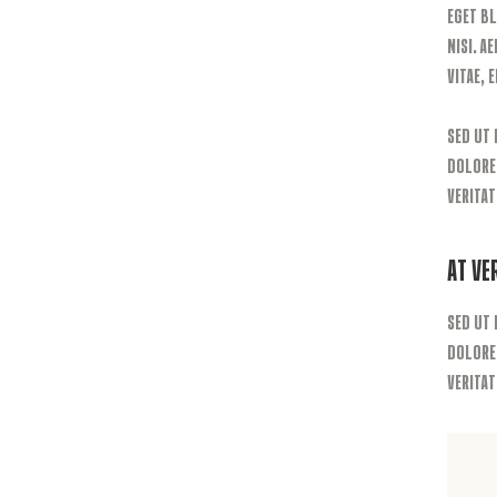
eget b
nisi. A
vitae, 
Sed ut 
dolore
veritat
At Ve
Sed ut 
dolore
veritat