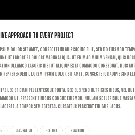
ive Approach to Every Project
ipsum dolor sit amet, consectetur adipisicing elit, sed do eiusmod temp
unt ut labore et dolore magna aliqua. Ut enim ad minim veniam, quis no
ation ullamco laboris nisi ut aliquip ex ea commodo consequat. Duis aut
n reprehenderit. Lorem ipsum dolor sit amet, consectetur adipiscing eli
itae leo et diam pellentesque porta. Sed eleifend ultricies risus, vel ru
ommodo ut. Praesent finibus congue euismod. Nullam scelerisque massa 
lacerat, a tempor sem egestas. Curabitur placerat finibus lacus.
ee
Decoration
History
Roasting