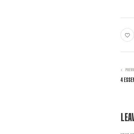
PREVI
4 Esse
Lea