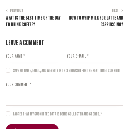
PREVIOUS
NEXT
What is The Best Time of The Day
How to Whip Milk for Latte and
to Drink Coffee?
Cappuccino?
Leave a comment
Save my name, email, and website in this browser for the next time I comment.
I agree that my submitted data is being
collected and stored
.
*