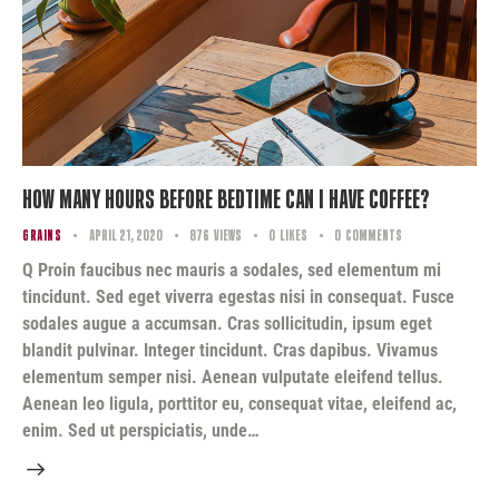
How Many Hours Before Bedtime Can I Have Coffee?
GRAINS
April 21, 2020
876
Views
0
Likes
0
Comments
Q Proin faucibus nec mauris a sodales, sed elementum mi
tincidunt. Sed eget viverra egestas nisi in consequat. Fusce
sodales augue a accumsan. Cras sollicitudin, ipsum eget
blandit pulvinar. Integer tincidunt. Cras dapibus. Vivamus
elementum semper nisi. Aenean vulputate eleifend tellus.
Aenean leo ligula, porttitor eu, consequat vitae, eleifend ac,
enim. Sed ut perspiciatis, unde…