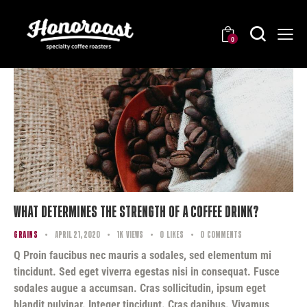
0
What Determines the Strength of a Coffee Drink?
GRAINS
April 21, 2020
1K
Views
0
Likes
0
Comments
Q Proin faucibus nec mauris a sodales, sed elementum mi
tincidunt. Sed eget viverra egestas nisi in consequat. Fusce
sodales augue a accumsan. Cras sollicitudin, ipsum eget
blandit pulvinar. Integer tincidunt. Cras dapibus. Vivamus