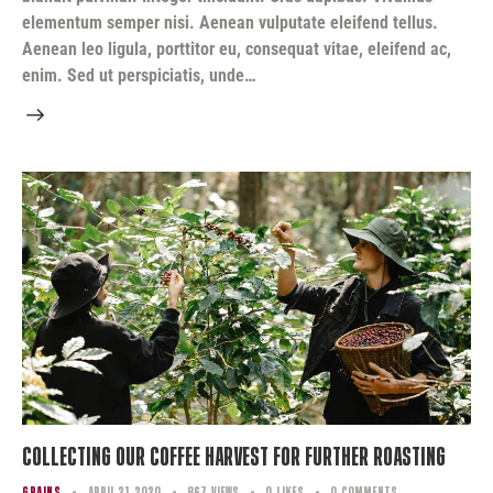
elementum semper nisi. Aenean vulputate eleifend tellus.
Aenean leo ligula, porttitor eu, consequat vitae, eleifend ac,
enim. Sed ut perspiciatis, unde…
Collecting Our Coffee Harvest for Further Roasting
GRAINS
April 21, 2020
867
Views
0
Likes
0
Comments