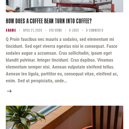
How Does a Coffee Bean Turn Into Coffee?
GRAINS
April 21, 2020
910
Views
0
Likes
0
Comments
Q Proin faucibus nec mauris a sodales, sed elementum mi
tincidunt. Sed eget viverra egestas nisi in consequat. Fusce
sodales augue a accumsan. Cras sollicitudin, ipsum eget
blandit pulvinar. Integer tincidunt. Cras dapibus. Vivamus
elementum semper nisi. Aenean vulputate eleifend tellus.
Aenean leo ligula, porttitor eu, consequat vitae, eleifend ac,
enim. Sed ut perspiciatis, unde…