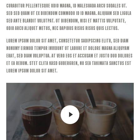
Curabitur pellentesque odio magna, id malesuada arcu sodales ut.
Sed sed quam ut ex bibendum commodo id id magna. Aliquam sed ligula
sed ante blandit volutpat. Ut bibendum, nisi et mattis vulputate,
odio arcu aliquet metus, nec dapibus risus risus quis lectus.
Lorem ipsum dolor sit amet, consetetur sadipscing elitr, sed diam
nonumy eirmod tempor invidunt ut labore et dolore magna aliquyam
erat, sed diam voluptua. At vero eos et accusam et justo duo dolores
et ea rebum. Stet clita kasd gubergren, no sea takimata sanctus est
Lorem ipsum dolor sit amet.