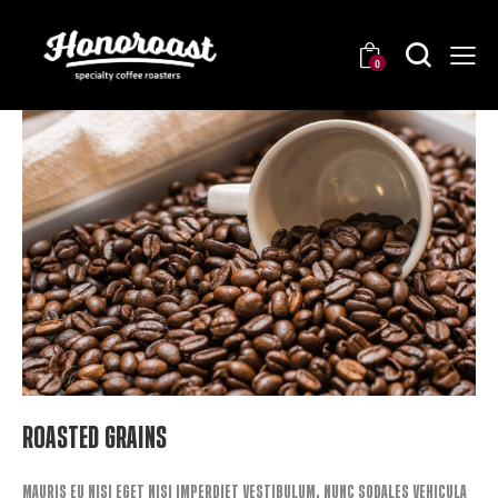
0
Roasted Grains
Mauris eu nisi eget nisi imperdiet vestibulum. Nunc sodales vehicula